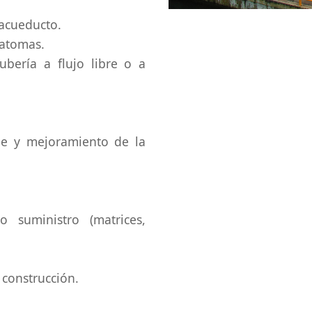
acueducto.
catomas.
bería a flujo libre o a
le y mejoramiento de la
o suministro (matrices,
 construcción.