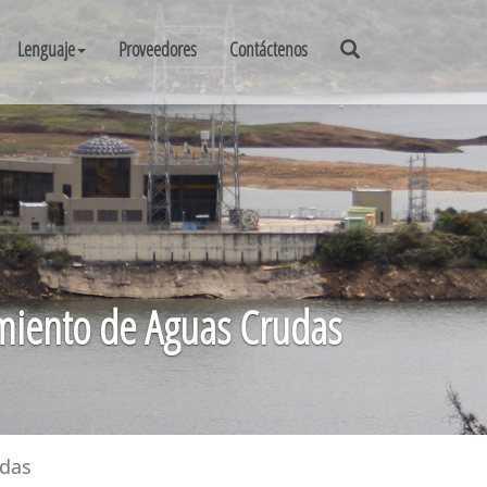
Lenguaje
Proveedores
Contáctenos
miento de Aguas Crudas
udas