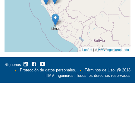
Leaflet
| ©
HMV Ingenieros Ltda
Síguenos
Protección de datos personales.
Términos de Uso.
@ 2018
HMV Ingenieros. Todos los derechos reservados